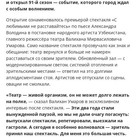
и открыл 91-й сезон — событие, которого город ждал
с особым волнением.
Открытие ознаменовалось премьерой спектакля «С
любимыми не расставайтесь» по пьесе Александра
Володина в постановке народного артиста Узбекистана,
главного режиссёра театра Валихана Мирвасиловича
Умарова. Само название спектакля прозвучало как знак и
обещание: театр вернулся и больше не намерен
расставаться со своим зрителем. Обновлённый зал — с
модернизированным светом, системой отопления и
зрительскими местами — ответил на это долгими
аплодисментами стоя. Артистов не отпускали со сцены,
овации не смолкали.
«Театр — живой организм, он не может долго лежать
на полке,
— сказал Валихан Умаров в эксклюзивном
интервью после спектакля. —
Эти два года стали
вынужденной паузой, но мы не дали очагу погаснуть:
выпускали спектакли, репетировали, выезжали на
гастроли. А сегодня я особенно волновался — зритель
принял наш спектакль. Для меня это большая честь.