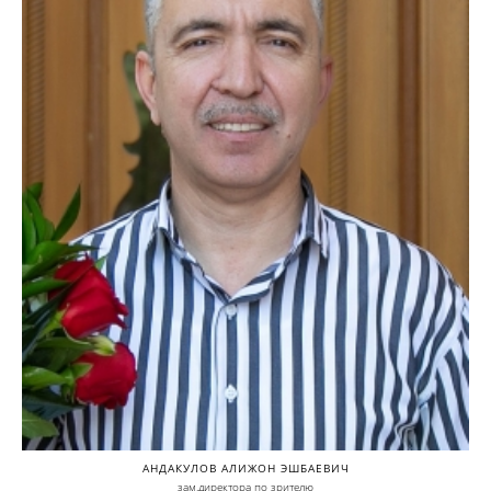
АНДАКУЛОВ АЛИЖОН ЭШБАЕВИЧ
зам.директора по зрителю