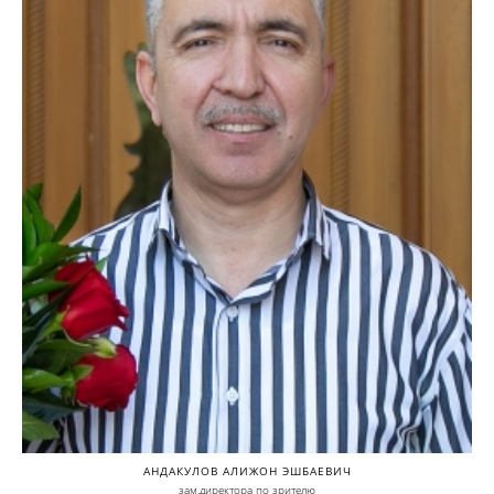
АНДАКУЛОВ АЛИЖОН ЭШБАЕВИЧ
зам.директора по зрителю